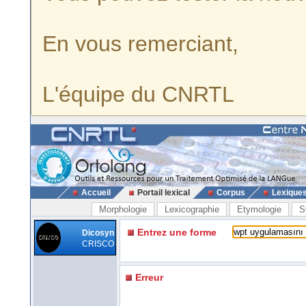
En vous remerciant,
L'équipe du CNRTL
Accueil
Portail lexical
Corpus
Lexique
Morphologie
Lexicographie
Etymologie
S
Entrez une forme
Dicosyn
CRISCO
Erreur