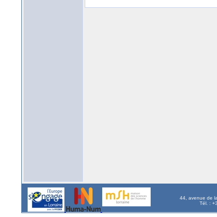
44, avenue de l
Tél. : 