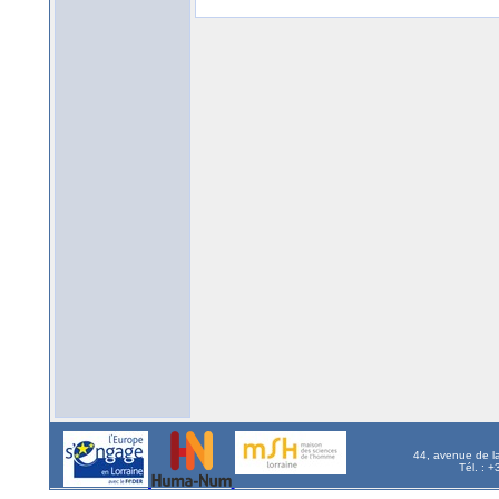
44, avenue de l
Tél. : 