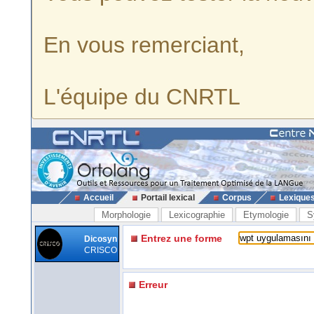
En vous remerciant,
L'équipe du CNRTL
Accueil
Portail lexical
Corpus
Lexique
Morphologie
Lexicographie
Etymologie
S
Entrez une forme
Dicosyn
CRISCO
Erreur