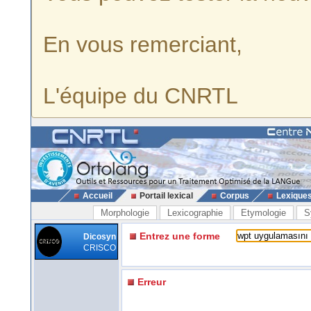
En vous remerciant,
L'équipe du CNRTL
Accueil
Portail lexical
Corpus
Lexique
Morphologie
Lexicographie
Etymologie
S
Entrez une forme
Dicosyn
CRISCO
Erreur