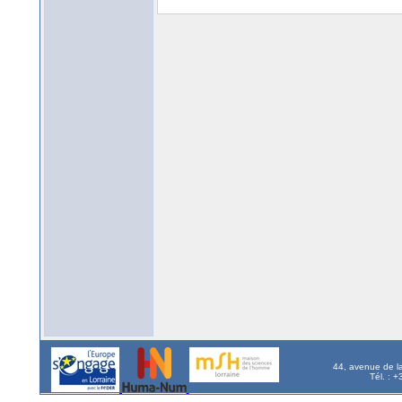
44, avenue de l
Tél. : 