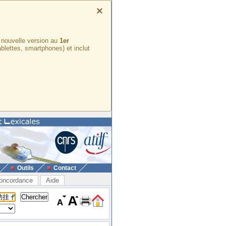
×
e nouvelle version au
1er
ablettes, smartphones) et inclut
Outils
Contact
oncordance
Aide