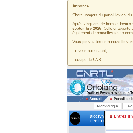
Annonce
Chers usagers du portail lexical d
Après vingt ans de bons et loyaux 
septembre 2026
. Celle-ci apporte
également de nouvelles ressources
Vous pouvez tester la nouvelle vers
En vous remerciant,
L'équipe du CNRTL
Accueil
Portail lexi
Morphologie
Lexi
Entrez u
Dicosyn
CRISCO