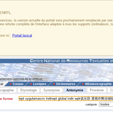
u CNRTL,
services, la version actuelle du portail sera prochainement remplacée par un
 une refonte complète de l'interface adaptée à tous les supports (ordinateurs, t
.
ion ici :
Portail lexical
cal
Corpus
Lexiques
Dictionnaires
Métalexicographie
cographie
Etymologie
Synonymie
Antonymie
Proxémie
C
ne forme
catégorie :