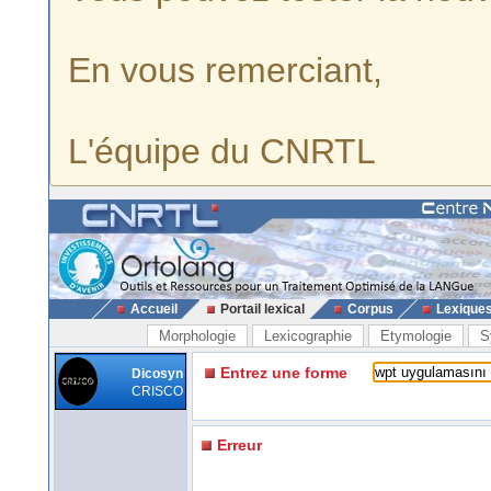
En vous remerciant,
L'équipe du CNRTL
Accueil
Portail lexical
Corpus
Lexique
Morphologie
Lexicographie
Etymologie
S
Entrez une forme
Dicosyn
CRISCO
Erreur