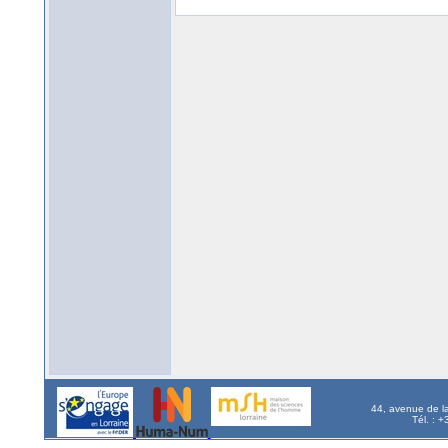
44, avenue de l
Tél. : 