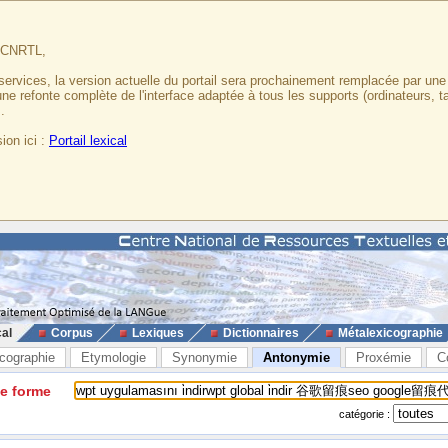
u CNRTL,
services, la version actuelle du portail sera prochainement remplacée par un
 une refonte complète de l'interface adaptée à tous les supports (ordinateurs, t
.
ion ici :
Portail lexical
cal
Corpus
Lexiques
Dictionnaires
Métalexicographie
cographie
Etymologie
Synonymie
Antonymie
Proxémie
C
ne forme
catégorie :