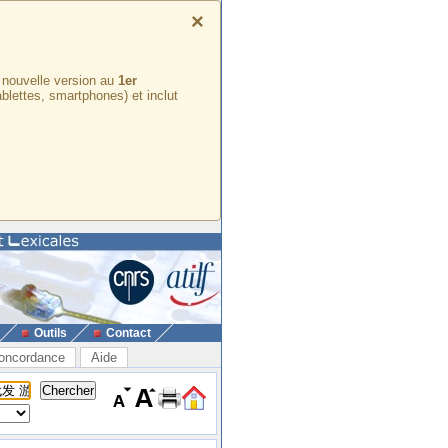
×
e nouvelle version au
1er
ablettes, smartphones) et inclut
Outils
Contact
oncordance
Aide