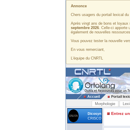
Annonce
Chers usagers du portail lexical d
Après vingt ans de bons et loyaux 
septembre 2026
. Celle-ci apporte
également de nouvelles ressources
Vous pouvez tester la nouvelle vers
En vous remerciant,
L'équipe du CNRTL
Accueil
Portail lexi
Morphologie
Lexi
Entrez u
Dicosyn
CRISCO