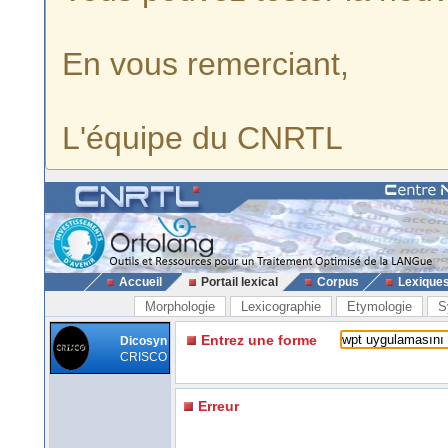
En vous remerciant,
L'équipe du CNRTL
Accueil
Portail lexical
Corpus
Lexique
Morphologie
Lexicographie
Etymologie
S
Entrez une forme
Dicosyn
CRISCO
Erreur