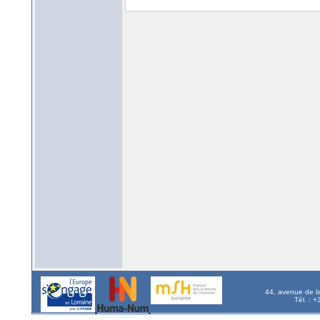
44, avenue de l
Tél. : 