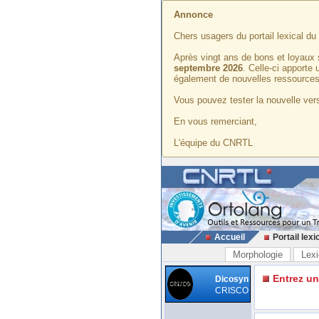
Annonce
Chers usagers du portail lexical d
Après vingt ans de bons et loyaux 
septembre 2026
. Celle-ci apporte
également de nouvelles ressources
Vous pouvez tester la nouvelle vers
En vous remerciant,
L'équipe du CNRTL
Accueil
Portail lexi
Morphologie
Lexi
Entrez u
Dicosyn
CRISCO