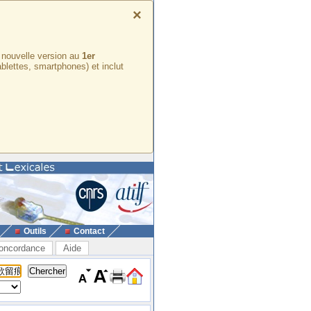
×
e nouvelle version au
1er
ablettes, smartphones) et inclut
Outils
Contact
oncordance
Aide