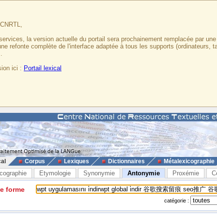
u CNRTL,
services, la version actuelle du portail sera prochainement remplacée par un
 une refonte complète de l'interface adaptée à tous les supports (ordinateurs, t
.
ion ici :
Portail lexical
cal
Corpus
Lexiques
Dictionnaires
Métalexicographie
cographie
Etymologie
Synonymie
Antonymie
Proxémie
C
ne forme
catégorie :