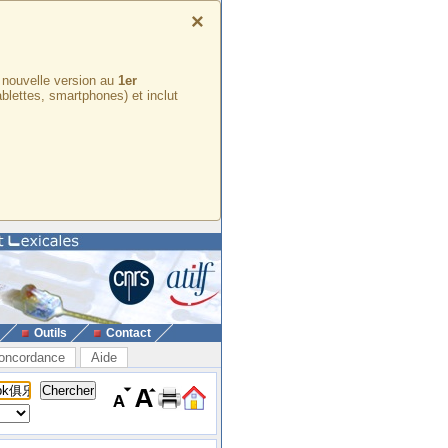
×
e nouvelle version au
1er
ablettes, smartphones) et inclut
Outils
Contact
oncordance
Aide