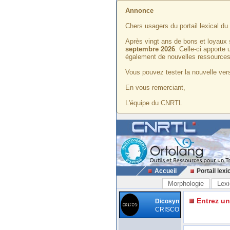
Annonce
Chers usagers du portail lexical d
Après vingt ans de bons et loyaux 
septembre 2026
. Celle-ci apporte
également de nouvelles ressources
Vous pouvez tester la nouvelle vers
En vous remerciant,
L'équipe du CNRTL
Accueil
Portail lexi
Morphologie
Lexi
Entrez u
Dicosyn
CRISCO