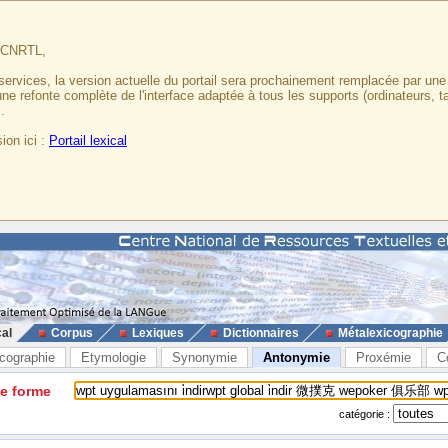
u CNRTL,
services, la version actuelle du portail sera prochainement remplacée par un
 une refonte complète de l'interface adaptée à tous les supports (ordinateurs, t
.
ion ici :
Portail lexical
cal
Corpus
Lexiques
Dictionnaires
Métalexicographie
cographie
Etymologie
Synonymie
Antonymie
Proxémie
C
ne forme
catégorie :