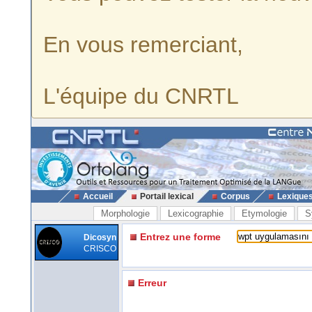
En vous remerciant,
L'équipe du CNRTL
Accueil
Portail lexical
Corpus
Lexique
Morphologie
Lexicographie
Etymologie
S
Entrez une forme
Dicosyn
CRISCO
Erreur