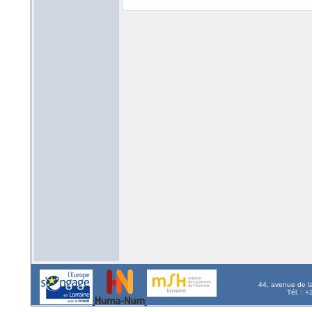
44, avenue de l
Tél. : 