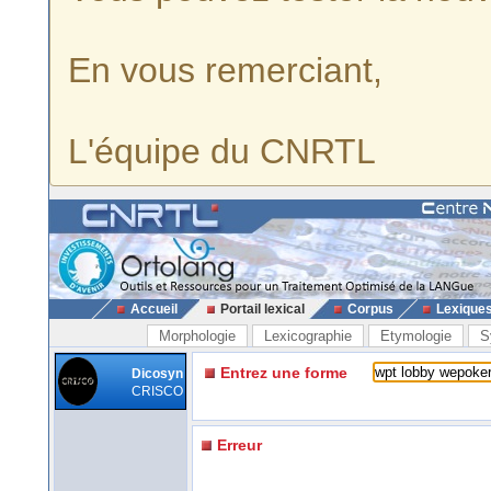
En vous remerciant,
L'équipe du CNRTL
Accueil
Portail lexical
Corpus
Lexique
Morphologie
Lexicographie
Etymologie
S
Entrez une forme
Dicosyn
CRISCO
Erreur