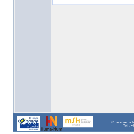
44, avenue de l
Tél. : 