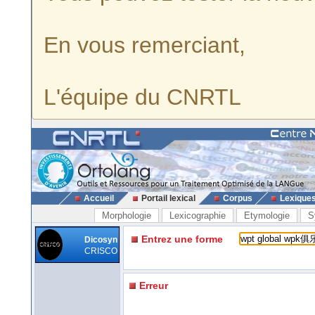
En vous remerciant,
L'équipe du CNRTL
Accueil
Portail lexical
Corpus
Lexique
Morphologie
Lexicographie
Etymologie
S
Entrez une forme
Dicosyn
CRISCO
Erreur