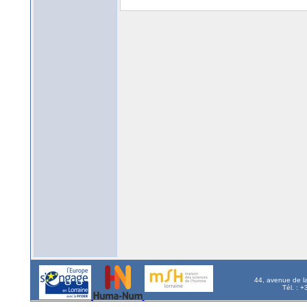
44, avenue de l
Tél. : 