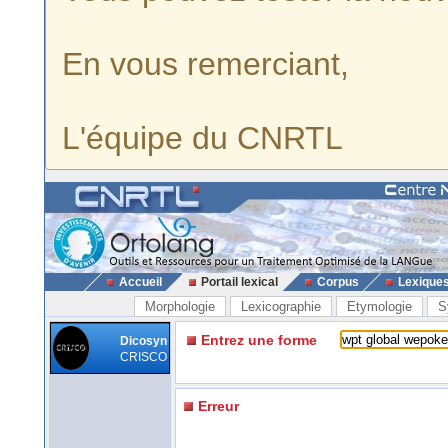
En vous remerciant,
L'équipe du CNRTL
Accueil
Portail lexical
Corpus
Lexique
Morphologie
Lexicographie
Etymologie
S
Entrez une forme
Dicosyn
CRISCO
Erreur