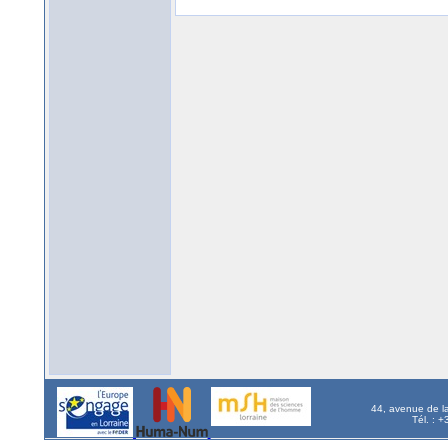
44, avenue de l
Tél. : 