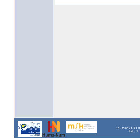
44, avenue de l
Tél. : 