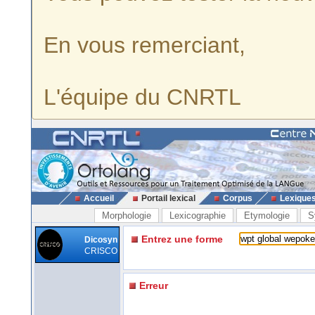
En vous remerciant,
L'équipe du CNRTL
Accueil
Portail lexical
Corpus
Lexique
Morphologie
Lexicographie
Etymologie
S
Entrez une forme
Dicosyn
CRISCO
Erreur