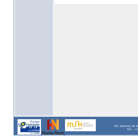
44, avenue de l
Tél. : 