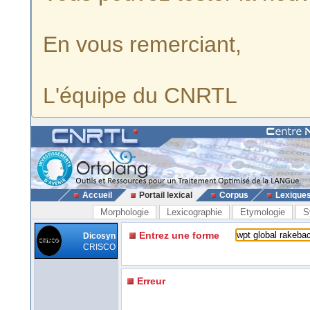
En vous remerciant,
L'équipe du CNRTL
Accueil
Portail lexical
Corpus
Lexique
Morphologie
Lexicographie
Etymologie
S
Entrez une forme
Dicosyn
CRISCO
Erreur