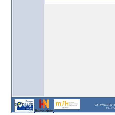
44, avenue de l
Tél. : 