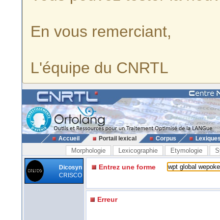
En vous remerciant,
L'équipe du CNRTL
Accueil
Portail lexical
Corpus
Lexique
Morphologie
Lexicographie
Etymologie
S
Entrez une forme
Dicosyn
CRISCO
Erreur