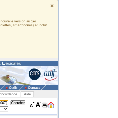
×
e nouvelle version au
1er
ablettes, smartphones) et inclut
Outils
Contact
oncordance
Aide