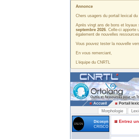
Annonce
Chers usagers du portail lexical d
Après vingt ans de bons et loyaux 
septembre 2026
. Celle-ci apporte
également de nouvelles ressources
Vous pouvez tester la nouvelle vers
En vous remerciant,
L'équipe du CNRTL
Accueil
Portail lexi
Morphologie
Lexi
Entrez u
Dicosyn
CRISCO