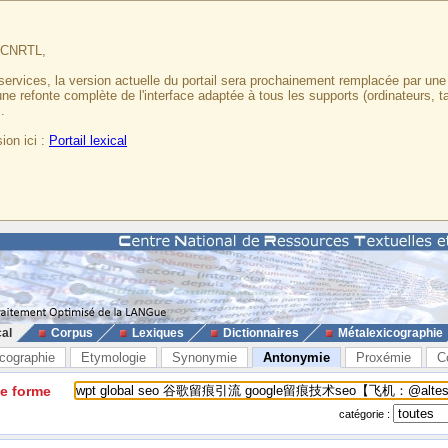
u CNRTL,
services, la version actuelle du portail sera prochainement remplacée par un
 une refonte complète de l'interface adaptée à tous les supports (ordinateurs, t
.
ion ici :
Portail lexical
cal
Corpus
Lexiques
Dictionnaires
Métalexicographie
cographie
Etymologie
Synonymie
Antonymie
Proxémie
C
ne forme
catégorie :