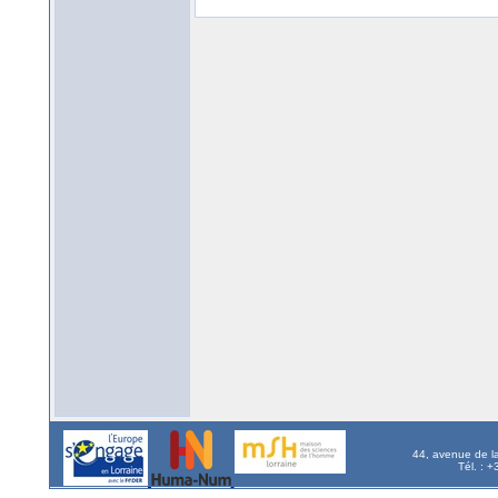
44, avenue de l
Tél. : 