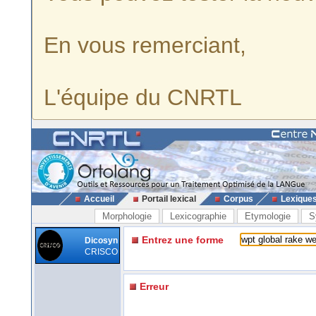
En vous remerciant,
L'équipe du CNRTL
Accueil
Portail lexical
Corpus
Lexique
Morphologie
Lexicographie
Etymologie
S
Entrez une forme
Dicosyn
CRISCO
Erreur