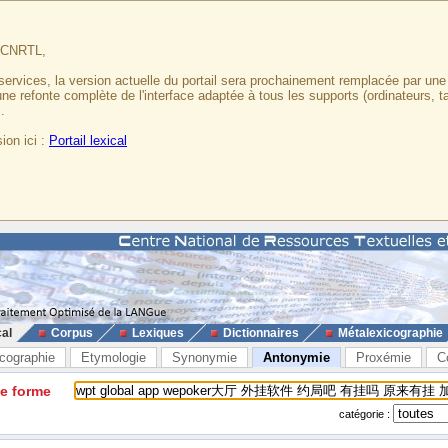
u CNRTL,
services, la version actuelle du portail sera prochainement remplacée par un
 une refonte complète de l'interface adaptée à tous les supports (ordinateurs, t
.
ion ici :
Portail lexical
cal
Corpus
Lexiques
Dictionnaires
Métalexicographie
cographie
Etymologie
Synonymie
Antonymie
Proxémie
C
ne forme
catégorie :