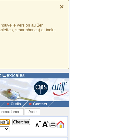
×
e nouvelle version au
1er
ablettes, smartphones) et inclut
Outils
Contact
oncordance
Aide