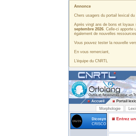
Annonce
Chers usagers du portail lexical d
Après vingt ans de bons et loyaux 
septembre 2026
. Celle-ci apporte
également de nouvelles ressources
Vous pouvez tester la nouvelle vers
En vous remerciant,
L'équipe du CNRTL
Accueil
Portail lexi
Morphologie
Lexi
Entrez u
Dicosyn
CRISCO