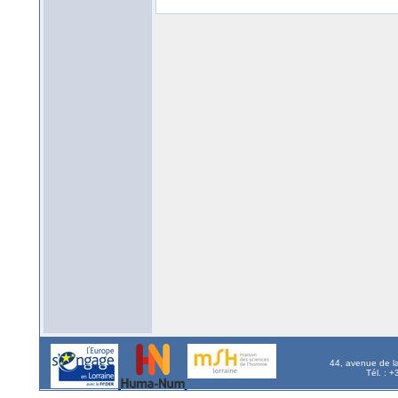
44, avenue de l
Tél. : 