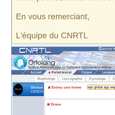
En vous remerciant,
L'équipe du CNRTL
Accueil
Portail lexical
Corpus
Lexique
Morphologie
Lexicographie
Etymologie
S
Entrez une forme
Dicosyn
CRISCO
Erreur