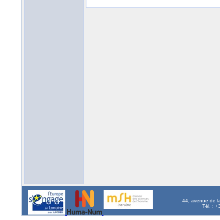
44, avenue de l
Tél. : 