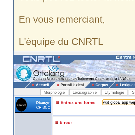
En vous remerciant,
L'équipe du CNRTL
Accueil
Portail lexical
Corpus
Lexique
Morphologie
Lexicographie
Etymologie
S
Entrez une forme
Dicosyn
CRISCO
Erreur