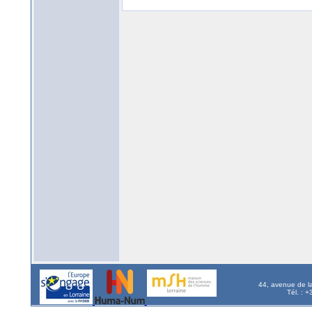
44, avenue de l
Tél. : 