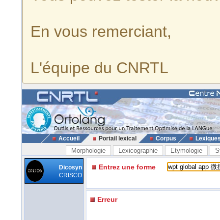
En vous remerciant,
L'équipe du CNRTL
Accueil
Portail lexical
Corpus
Lexique
Morphologie
Lexicographie
Etymologie
S
Entrez une forme
Dicosyn
CRISCO
Erreur