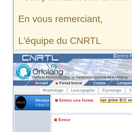
En vous remerciant,
L'équipe du CNRTL
Accueil
Portail lexical
Corpus
Lexique
Morphologie
Lexicographie
Etymologie
S
Entrez une forme
Dicosyn
CRISCO
Erreur