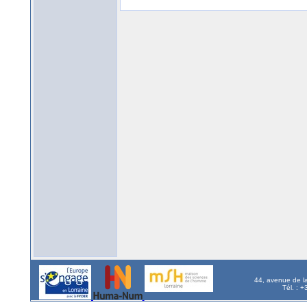
44, avenue de l
Tél. : 