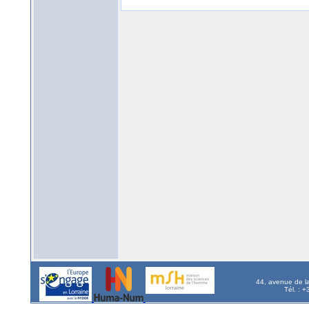
44, avenue de l
Tél. : 