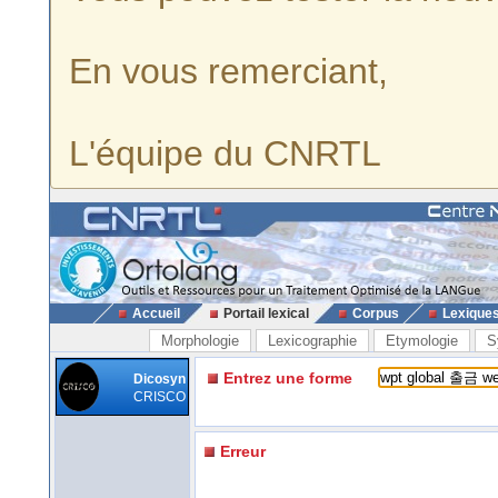
En vous remerciant,
L'équipe du CNRTL
Accueil
Portail lexical
Corpus
Lexique
Morphologie
Lexicographie
Etymologie
S
Entrez une forme
Dicosyn
CRISCO
Erreur