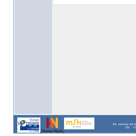
44, avenue de l
Tél. : 