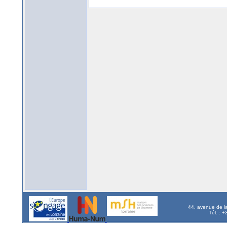
44, avenue de l
Tél. : 