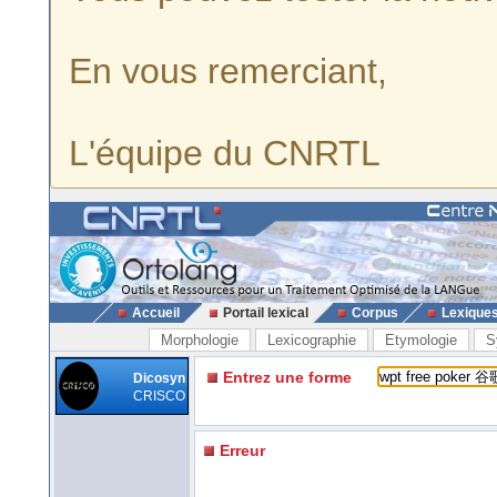
En vous remerciant,
L'équipe du CNRTL
Accueil
Portail lexical
Corpus
Lexique
Morphologie
Lexicographie
Etymologie
S
Entrez une forme
Dicosyn
CRISCO
Erreur