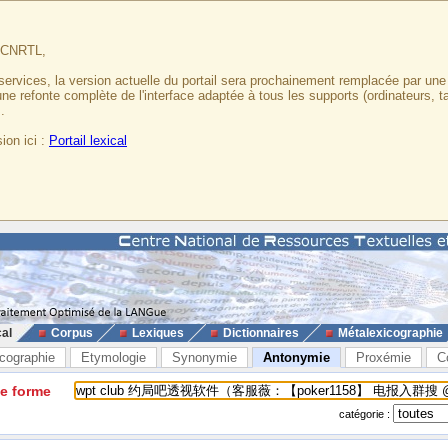
u CNRTL,
services, la version actuelle du portail sera prochainement remplacée par un
 une refonte complète de l'interface adaptée à tous les supports (ordinateurs, t
.
ion ici :
Portail lexical
cal
Corpus
Lexiques
Dictionnaires
Métalexicographie
cographie
Etymologie
Synonymie
Antonymie
Proxémie
C
ne forme
catégorie :