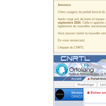
Annonce
Chers usagers du portail lexical d
Après vingt ans de bons et loyaux 
septembre 2026
. Celle-ci apporte
également de nouvelles ressources
Vous pouvez tester la nouvelle vers
En vous remerciant,
L'équipe du CNRTL
Accueil
Portail lexi
Morphologie
Lexi
Entrez u
Dicosyn
CRISCO