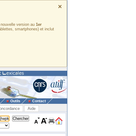
×
e nouvelle version au
1er
ablettes, smartphones) et inclut
Outils
Contact
oncordance
Aide