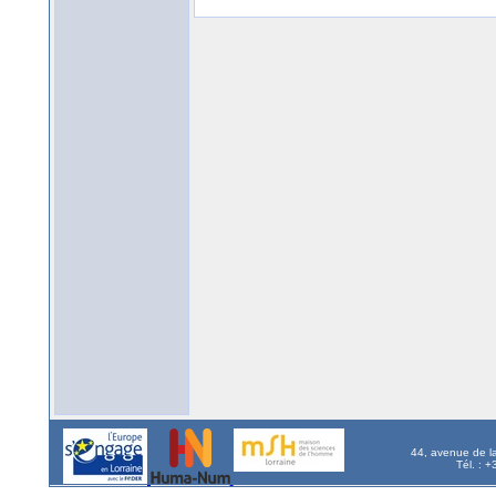
44, avenue de l
Tél. : 