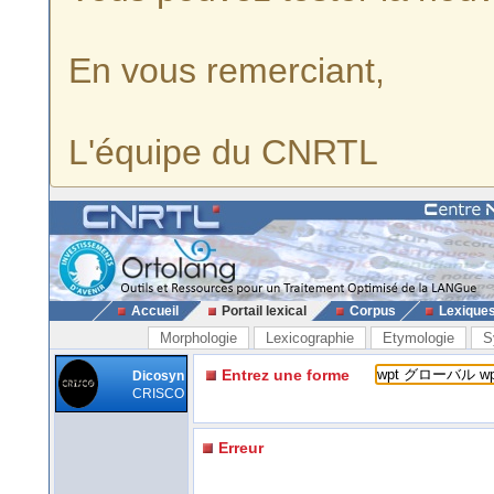
En vous remerciant,
L'équipe du CNRTL
Accueil
Portail lexical
Corpus
Lexique
Morphologie
Lexicographie
Etymologie
S
Entrez une forme
Dicosyn
CRISCO
Erreur