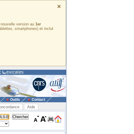
×
e nouvelle version au
1er
ablettes, smartphones) et inclut
Outils
Contact
oncordance
Aide