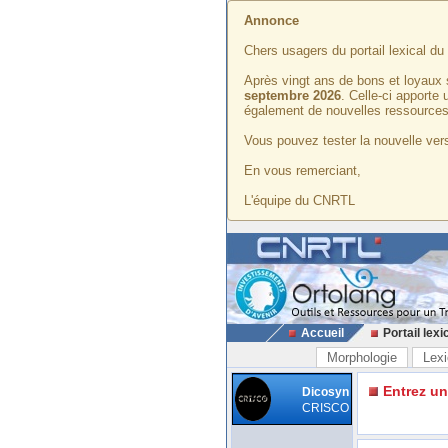
Annonce
Chers usagers du portail lexical d
Après vingt ans de bons et loyaux 
septembre 2026
. Celle-ci apporte
également de nouvelles ressources
Vous pouvez tester la nouvelle vers
En vous remerciant,
L'équipe du CNRTL
Accueil
Portail lexi
Morphologie
Lexi
Entrez u
Dicosyn
CRISCO