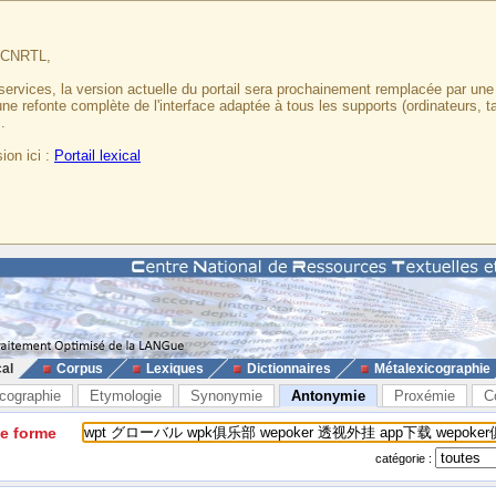
u CNRTL,
services, la version actuelle du portail sera prochainement remplacée par un
 une refonte complète de l'interface adaptée à tous les supports (ordinateurs, t
.
ion ici :
Portail lexical
cal
Corpus
Lexiques
Dictionnaires
Métalexicographie
cographie
Etymologie
Synonymie
Antonymie
Proxémie
C
ne forme
catégorie :