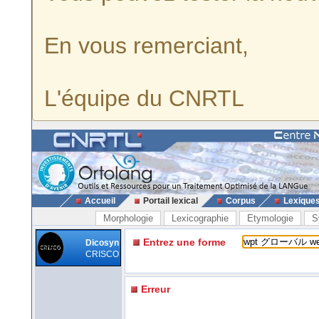
En vous remerciant,
L'équipe du CNRTL
Accueil
Portail lexical
Corpus
Lexique
Morphologie
Lexicographie
Etymologie
S
Entrez une forme
Dicosyn
CRISCO
Erreur