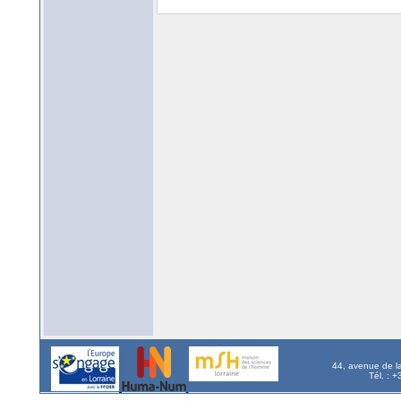
44, avenue de l
Tél. : 