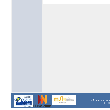
44, avenue de l
Tél. : 