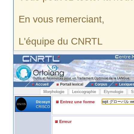
En vous remerciant,
L'équipe du CNRTL
Accueil
Portail lexical
Corpus
Lexique
Morphologie
Lexicographie
Etymologie
S
Entrez une forme
Dicosyn
CRISCO
Erreur