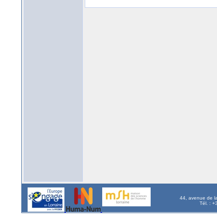
44, avenue de l
Tél. : 