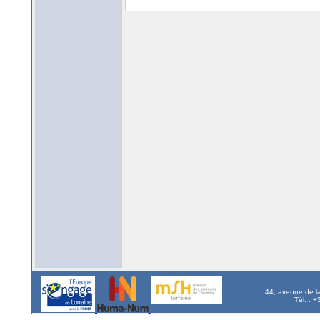
44, avenue de l
Tél. : 