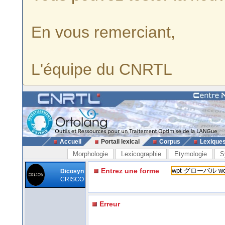
En vous remerciant,
L'équipe du CNRTL
Accueil
Portail lexical
Corpus
Lexique
Morphologie
Lexicographie
Etymologie
S
Entrez une forme
Dicosyn
CRISCO
Erreur