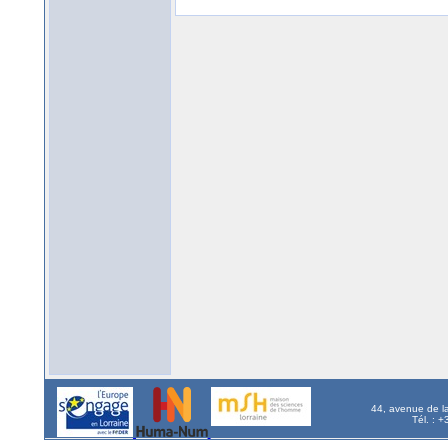
44, avenue de l
Tél. : 