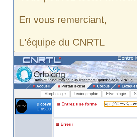
En vous remerciant,
L'équipe du CNRTL
Accueil
Portail lexical
Corpus
Lexique
Morphologie
Lexicographie
Etymologie
S
Entrez une forme
Dicosyn
CRISCO
Erreur