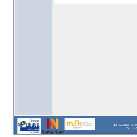
44, avenue de l
Tél. : 