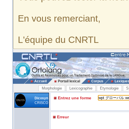
En vous remerciant,
L'équipe du CNRTL
Accueil
Portail lexical
Corpus
Lexique
Morphologie
Lexicographie
Etymologie
S
Entrez une forme
Dicosyn
CRISCO
Erreur