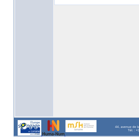
44, avenue de l
Tél. : 