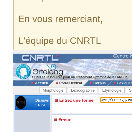
En vous remerciant,
L'équipe du CNRTL
Accueil
Portail lexical
Corpus
Lexique
Morphologie
Lexicographie
Etymologie
S
Entrez une forme
Dicosyn
CRISCO
Erreur