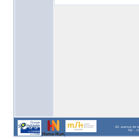
44, avenue de l
Tél. : 