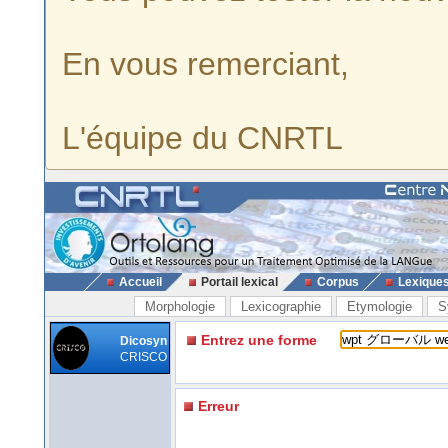
En vous remerciant,
L'équipe du CNRTL
Accueil
Portail lexical
Corpus
Lexique
Morphologie
Lexicographie
Etymologie
S
Entrez une forme
Dicosyn
CRISCO
Erreur