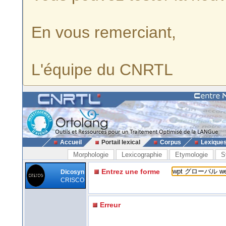
En vous remerciant,
L'équipe du CNRTL
Accueil
Portail lexical
Corpus
Lexique
Morphologie
Lexicographie
Etymologie
S
Entrez une forme
Dicosyn
CRISCO
Erreur