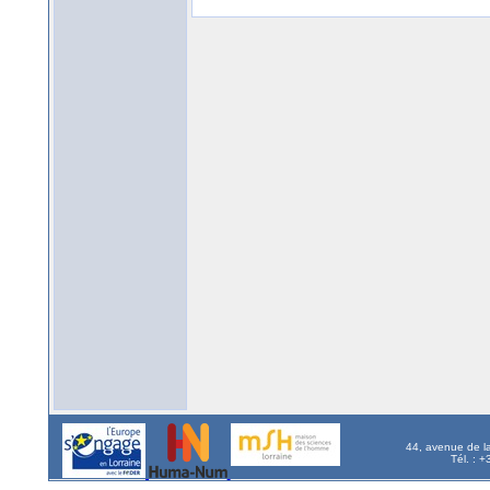
44, avenue de l
Tél. : 