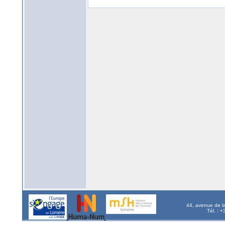
44, avenue de l
Tél. : 