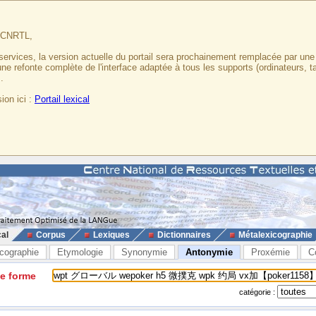
u CNRTL,
services, la version actuelle du portail sera prochainement remplacée par un
 une refonte complète de l'interface adaptée à tous les supports (ordinateurs, t
.
ion ici :
Portail lexical
cal
Corpus
Lexiques
Dictionnaires
Métalexicographie
cographie
Etymologie
Synonymie
Antonymie
Proxémie
C
ne forme
catégorie :