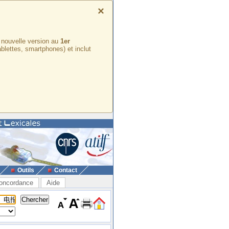
×
e nouvelle version au
1er
ablettes, smartphones) et inclut
Outils
Contact
oncordance
Aide