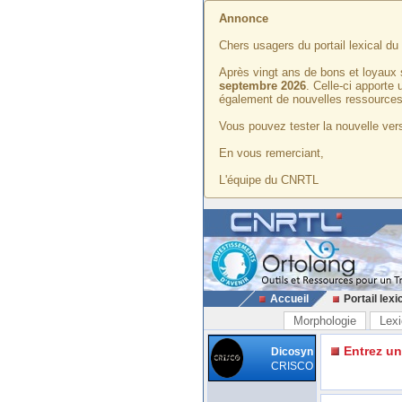
Annonce
Chers usagers du portail lexical d
Après vingt ans de bons et loyaux 
septembre 2026
. Celle-ci apporte
également de nouvelles ressources
Vous pouvez tester la nouvelle vers
En vous remerciant,
L'équipe du CNRTL
Accueil
Portail lexi
Morphologie
Lexi
Entrez u
Dicosyn
CRISCO