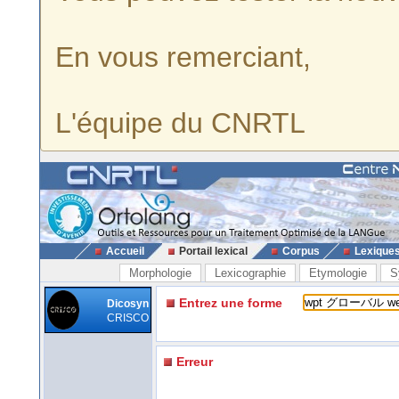
En vous remerciant,
L'équipe du CNRTL
Accueil
Portail lexical
Corpus
Lexique
Morphologie
Lexicographie
Etymologie
S
Entrez une forme
Dicosyn
CRISCO
Erreur