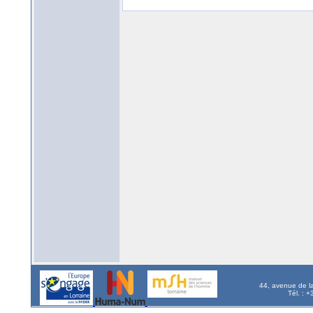
44, avenue de l
Tél. : 