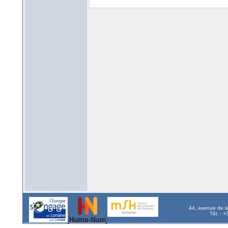
44, avenue de l
Tél. : 