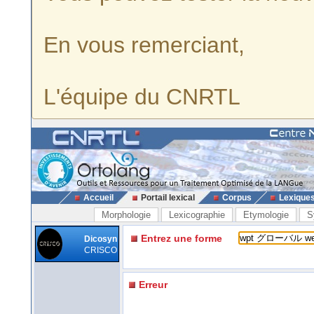
En vous remerciant,
L'équipe du CNRTL
Accueil
Portail lexical
Corpus
Lexique
Morphologie
Lexicographie
Etymologie
S
Entrez une forme
Dicosyn
CRISCO
Erreur