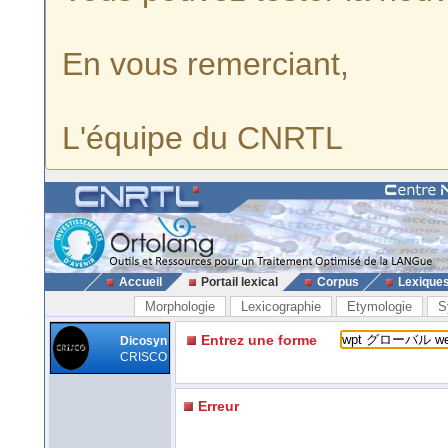
En vous remerciant,
L'équipe du CNRTL
Accueil
Portail lexical
Corpus
Lexique
Morphologie
Lexicographie
Etymologie
S
Entrez une forme
Dicosyn
CRISCO
Erreur