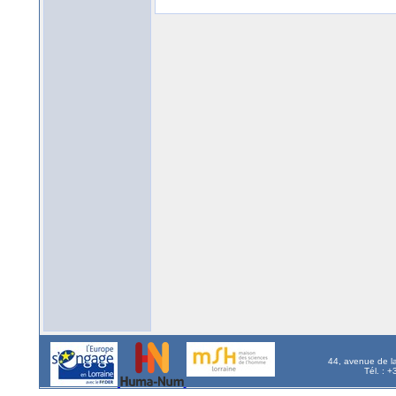
44, avenue de l
Tél. : 