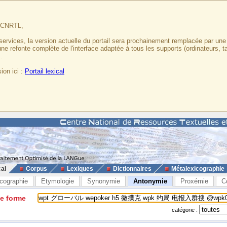
u CNRTL,
services, la version actuelle du portail sera prochainement remplacée par un
 une refonte complète de l'interface adaptée à tous les supports (ordinateurs, t
.
ion ici :
Portail lexical
cal
Corpus
Lexiques
Dictionnaires
Métalexicographie
cographie
Etymologie
Synonymie
Antonymie
Proxémie
C
ne forme
catégorie :