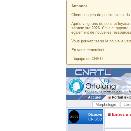
Annonce
Chers usagers du portail lexical d
Après vingt ans de bons et loyaux 
septembre 2026
. Celle-ci apporte
également de nouvelles ressources
Vous pouvez tester la nouvelle vers
En vous remerciant,
L'équipe du CNRTL
Accueil
Portail lexi
Morphologie
Lexi
Entrez u
Dicosyn
CRISCO