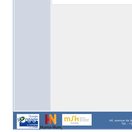
44, avenue de l
Tél. : 