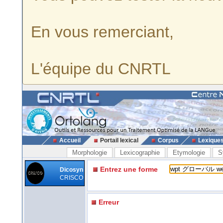
En vous remerciant,
L'équipe du CNRTL
Accueil
Portail lexical
Corpus
Lexique
Morphologie
Lexicographie
Etymologie
S
Entrez une forme
Dicosyn
CRISCO
Erreur