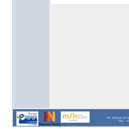
44, avenue de l
Tél. : 