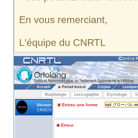
En vous remerciant,
L'équipe du CNRTL
Accueil
Portail lexical
Corpus
Lexique
Morphologie
Lexicographie
Etymologie
S
Entrez une forme
Dicosyn
CRISCO
Erreur