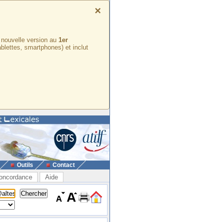
×
e nouvelle version au
1er
ablettes, smartphones) et inclut
Outils
Contact
oncordance
Aide