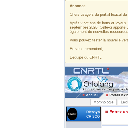
Annonce
Chers usagers du portail lexical d
Après vingt ans de bons et loyaux 
septembre 2026
. Celle-ci apporte
également de nouvelles ressources
Vous pouvez tester la nouvelle vers
En vous remerciant,
L'équipe du CNRTL
Accueil
Portail lexi
Morphologie
Lexi
Entrez u
Dicosyn
CRISCO