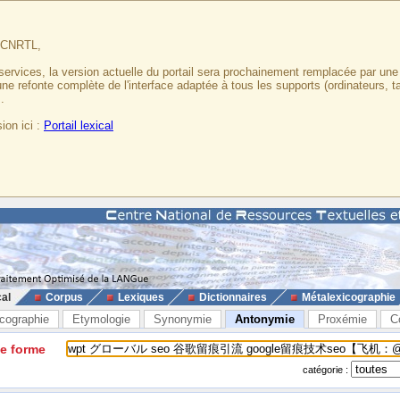
u CNRTL,
services, la version actuelle du portail sera prochainement remplacée par un
 une refonte complète de l'interface adaptée à tous les supports (ordinateurs, t
.
ion ici :
Portail lexical
cal
Corpus
Lexiques
Dictionnaires
Métalexicographie
cographie
Etymologie
Synonymie
Antonymie
Proxémie
C
ne forme
catégorie :