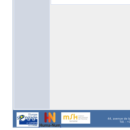
44, avenue de l
Tél. : 