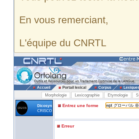
En vous remerciant,
L'équipe du CNRTL
Accueil
Portail lexical
Corpus
Lexique
Morphologie
Lexicographie
Etymologie
S
Entrez une forme
Dicosyn
CRISCO
Erreur