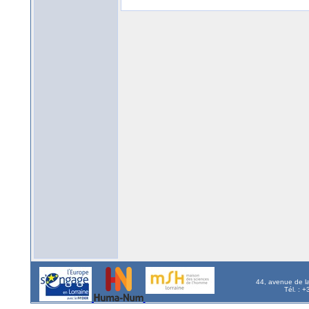
44, avenue de l
Tél. : 