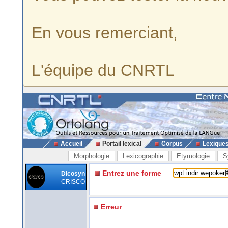
En vous remerciant,
L'équipe du CNRTL
Accueil
Portail lexical
Corpus
Lexique
Morphologie
Lexicographie
Etymologie
S
Entrez une forme
Dicosyn
CRISCO
Erreur