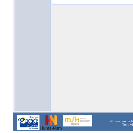
44, avenue de l
Tél. : 