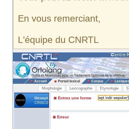
En vous remerciant,
L'équipe du CNRTL
Accueil
Portail lexical
Corpus
Lexique
Morphologie
Lexicographie
Etymologie
S
Entrez une forme
Dicosyn
CRISCO
Erreur